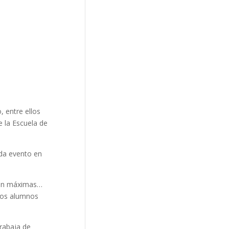
, entre ellos
e la Escuela de
ada evento en
 son máximas…
 los alumnos
trabaja de