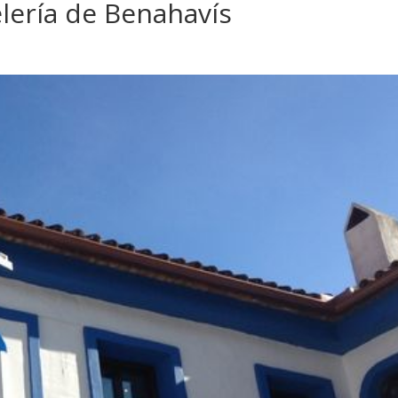
elería de Benahavís