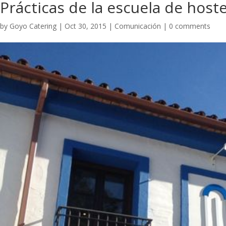
Prácticas de la escuela de host
by
Goyo Catering
|
Oct 30, 2015
|
Comunicación
|
0 comments