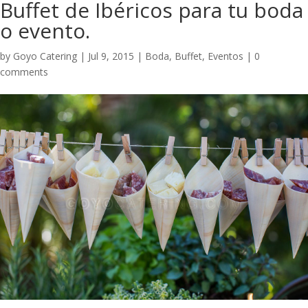
Buffet de Ibéricos para tu boda
o evento.
by
Goyo Catering
|
Jul 9, 2015
|
Boda
,
Buffet
,
Eventos
|
0
comments