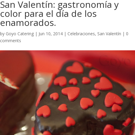
San Valentín: gastronomía y
color para el día de los
enamorados.
by
Goyo Catering
|
Jun 10, 2014
|
Celebraciones
,
San Valentín
|
0
comments