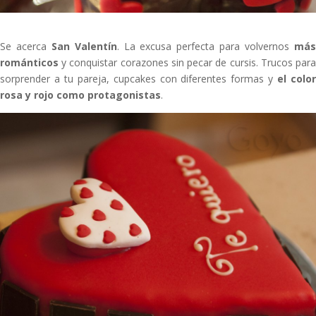
Se acerca
San Valentín
. La excusa perfecta para volvernos
má
románticos
y conquistar corazones sin pecar de cursis. Trucos para
sorprender a tu pareja, cupcakes con diferentes formas y
el colo
rosa y rojo como protagonistas
.