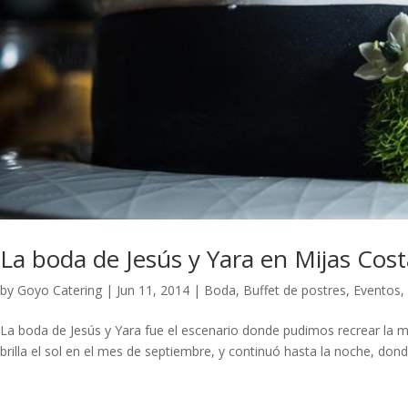
La boda de Jesús y Yara en Mijas Cost
by
Goyo Catering
|
Jun 11, 2014
|
Boda
,
Buffet de postres
,
Eventos
,
La boda de Jesús y Yara fue el escenario donde pudimos recrear la m
brilla el sol en el mes de septiembre, y continuó hasta la noche, don